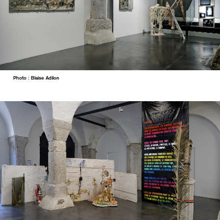
Photo : Blaise Adilon